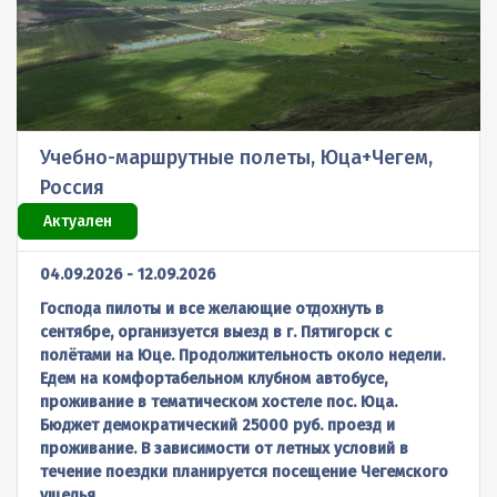
Погода
Экскурсионные
Парапланы
Контактные лица
АКСЕССУАРЫ 777
Автомобили
Региональные представители
АКСЕССУАРЫ NEARBIRDS
Буксировочные системы
Обратная связь
АКСЕССУАРЫ РАЗНЫЕ
Отчеты о парапланерных поездках
Группа ВКонтакте
КАРАБИНЫ
Учебно-маршрутные полеты, Юца+Чегем,
Отчеты о лыжных поездках
Россия
Актуален
04.09.2026 - 12.09.2026
Господа пилоты и все желающие отдохнуть в
сентябре, организуется выезд в г. Пятигорск с
полётами на Юце. Продолжительность около недели.
Едем на комфортабельном клубном автобусе,
проживание в тематическом хостеле пос. Юца.
Бюджет демократический 25000 руб. проезд и
проживание. В зависимости от летных условий в
течение поездки планируется посещение Чегемского
ущелья.