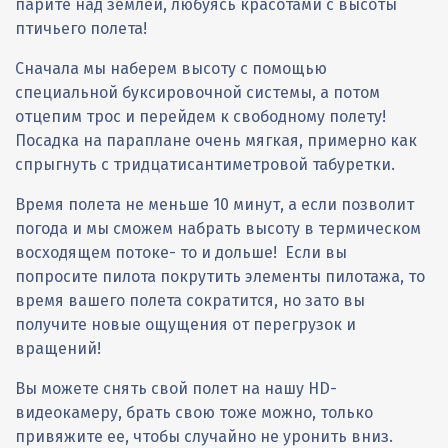
Погода
Экскурсионные
Парапланы
Контактные лица
АКСЕССУАРЫ 777
парите над землей, любуясь красотами с высоты
птичьего полета!
Автомобили
Региональные представители
АКСЕССУАРЫ NEARBIRDS
Сначала мы наберем высоту с помощью
Буксировочные системы
Обратная связь
АКСЕССУАРЫ РАЗНЫЕ
специальной буксировочной системы, а потом
Отчеты о парапланерных поездках
Группа ВКонтакте
КАРАБИНЫ
отцепим трос и перейдем к свободному полету!
Посадка на параплане очень мягкая, примерно как
Отчеты о лыжных поездках
спрыгнуть с тридцатисантиметровой табуретки.
Время полета не меньше 10 минут, а если позволит
погода и мы сможем набрать высоту в термическом
восходящем потоке- то и дольше! Если вы
попросите пилота покрутить элементы пилотажа, то
время вашего полета сократится, но зато вы
получите новые ощущения от перегрузок и
вращений!
Вы можете снять свой полет на нашу HD-
видеокамеру, брать свою тоже можно, только
привяжите ее, чтобы случайно не уронить вниз.