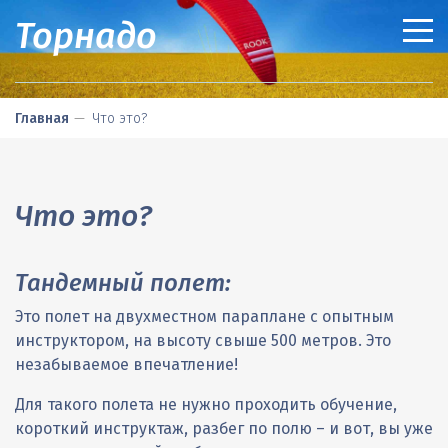
Торнадо
ТАНДЕМНЫЕ ПОЛЕТЫ
Главная
Что это?
СВОБОДНЫЕ ПОЛЕТЫ
Что это?
ОБУЧЕНИЕ
Цены
Что это?
ПРОДАЖА СНАРЯЖЕНИЯ
Правила
Цены
Чему вы научитесь
Что это?
ОПЛАТА И ДОСТАВКА
Подарочный сертификат
Правила
Цены
Парапланы
ЛЕТНЫЕ МЕСТА В КУРСКЕ
Как проехать
Аренда снаряжения
Правила
Подвески
Оплата
Тандемный полет:
ДАЛЬНИЕ ПОЕЗДКИ
Частые Вопросы (FAQ)
Курские соревнования
Запаски
Рассрочка
Карты как проехать
Это полет на двухместном параплане с опытным
инструктором, на высоту свыше 500 метров. Это
О НАШЕМ КЛУБЕ
Лайв треккинг
Приборы
Доставка
Дороги для малинки
Парапланерные
незабываемое впечатление!
КОНТАКТЫ
Шлемы
Дороги для пассивки
Лыжные
Пилоты
Для такого полета не нужно проходить обучение,
Аксессуары
Склоны
Водные
Результаты
Как проехать в клуб и к местам сбора
короткий инструктаж, разбег по полю – и вот, вы уже