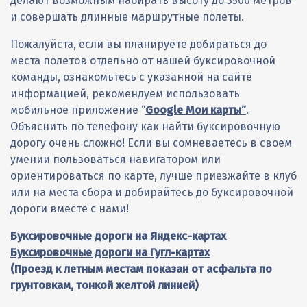
делают возможным набирать высоту до 3500 метров
Погода
Экскурсионные
Парапланы
Контактные лица
АКСЕССУАРЫ 777
и совершать длинные маршрутные полеты.
Автомобили
Региональные представители
АКСЕССУАРЫ NEARBIRDS
Пожалуйста, если вы планируете добираться до
Буксировочные системы
Обратная связь
АКСЕССУАРЫ РАЗНЫЕ
места полетов отдельно от нашей буксировочной
Отчеты о парапланерных поездках
Группа ВКонтакте
КАРАБИНЫ
команды, ознакомьтесь с указанной на сайте
информацией, рекомендуем использовать
Отчеты о лыжных поездках
мобильное приложение “
Google Мои карты”
.
Объяснить по телефону как найти буксировочную
дорогу очень сложно! Если вы сомневаетесь в своем
умении пользоваться навигатором или
ориентироваться по карте, лучше приезжайте
в клуб
или на места сбора
и добирайтесь до буксировочной
дороги вместе с нами!
Буксировочные дороги на Яндекс-картах
Буксировочные дороги на Гугл-картах
(
Проезд к летным местам показан от асфальта по
грунтовкам, тонкой желтой линией)