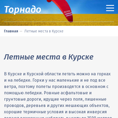
Торнадо
ТАНДЕМНЫЕ ПОЛЕТЫ
Главная
Летные места в Курске
СВОБОДНЫЕ ПОЛЕТЫ
Что это?
ОБУЧЕНИЕ
Цены
Что это?
ПРОДАЖА СНАРЯЖЕНИЯ
Правила
Цены
Чему вы научитесь
Летные места в Курске
ОПЛАТА И ДОСТАВКА
Подарочный сертификат
Правила
Цены
Парапланы
ЛЕТНЫЕ МЕСТА В КУРСКЕ
Как проехать
Аренда снаряжения
Правила
Подвески
Оплата
В Курске и Курской области летать можно на горках
и на лебедке. Горки у нас маленькие и не под все
ДАЛЬНИЕ ПОЕЗДКИ
Частые Вопросы (FAQ)
Курские соревнования
Запаски
Рассрочка
Карты как проехать
ветра, поэтому полеты производятся в основном с
О НАШЕМ КЛУБЕ
Лайв треккинг
Приборы
Доставка
Дороги для малинки
Парапланерные
помощью лебедки. Ровные асфальтовые и
грунтовые дороги, идущие через поля, лишенные
КОНТАКТЫ
Шлемы
Дороги для пассивки
Лыжные
Пилоты
проводов, деревьев и других мешающих объектов,
Аксессуары
Склоны
Водные
Результаты
Как проехать в клуб и к местам сбора
хорошие термичные условия и высокая инверсия