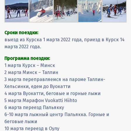
Погода
Экскурсионные
Парапланы
Контактные лица
АКСЕССУАРЫ 777
Автомобили
Региональные представители
АКСЕССУАРЫ NEARBIRDS
Буксировочные системы
Обратная связь
АКСЕССУАРЫ РАЗНЫЕ
Отчеты о парапланерных поездках
Группа ВКонтакте
КАРАБИНЫ
Сроки поездки:
выезд из Курска 1 марта 2022 года, приезд в Курск 14
Отчеты о лыжных поездках
марта 2022 года.
Программа поездки:
1 марта Курск – Минск
2 марта Минск – Таллин
3 марта переправляемся на пароме Таллин-
Хельсинки, едем до Вуокатти
4 марта Вуокатти, беговые и горные лыжи
5 марта Марафон Vuokatti Hiihto
6 марта переезд Пальякку
6-10 марта лыжный центр Пальякка. Горные и
беговые лыжи
10 марта переезд в Оулу